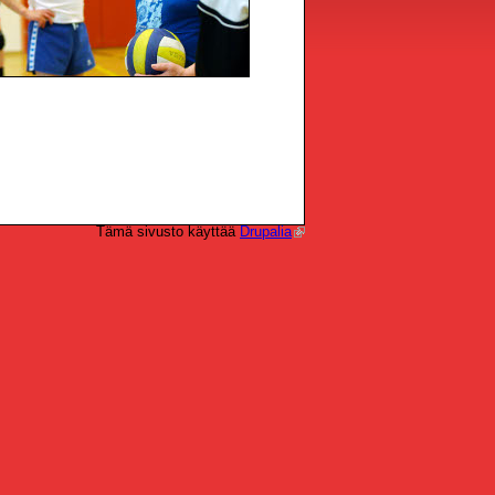
Tämä sivusto käyttää
Drupalia