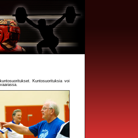
untosuoritukset. Kuntosuorituksia voi
yvaarassa.