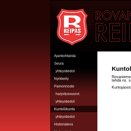
Hyppää pääsisältöön
Rovaniemen Reipas
Ajankohtaista
Seura
Kunto
yhteystiedot
Rovaniemen
Nyrkkeily
tehdä ns. s
Painonnosto
Kuntojaosto
harjoitusvuorot
yhteystiedot
Kuntoliikunta
yhteystiedot
Historiateos