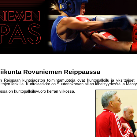
liikunta Rovaniemen Reippaassa
 Reippaan kuntojaoston toimintamuotoja ovat kuntopalloilu ja yksittäiset k
iltojen lenkillä. Kuntolaatikko on Suutarinkorvan sillan läheisyydessä ja Mänt
ssa on kuntopalloiluvuoro kerran viikossa.