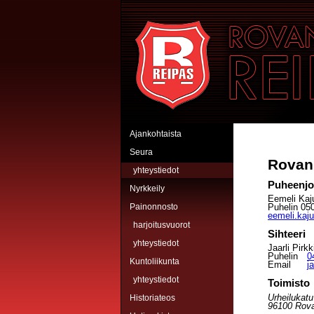
Hyppää pääsisältöön
Rovaniemen Reipas
Ajankohtaista
Seura
Rovan
yhteystiedot
Puheenjo
Nyrkkeily
Eemeli Kaj
Puhelin 05
Painonnosto
eemeli.kaj
harjoitusvuorot
Sihteeri
yhteystiedot
Jaarli Pirkk
Puhelin
0
Kuntoliikunta
Email
j
yhteystiedot
Toimisto
Urheilukatu
Historiateos
96100 Rov