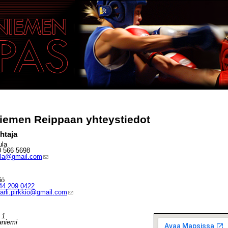
iemen Reippaan yhteystiedot
htaja
ula
0 566 5698
ula@gmail.com
iö
44 209 0422
aarli.pirkkio@gmail.com
 1
aniemi