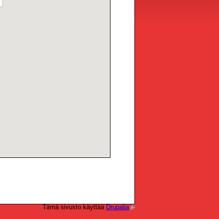
Tämä sivusto käyttää
Drupalia