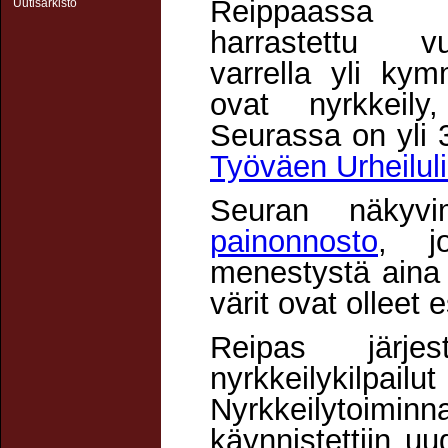
Reippaass
Uutisarkisto
harrastettu vu
varrella yli kym
ovat nyrkkeily
Seurassa on yli 
Työväen Urheiluli
Seuran näkyv
painonnosto
, jo
menestystä aina
värit ovat olleet
Reipas järje
nyrkkeilyk
Nyrkkeilytoiminna
käynnistettiin u