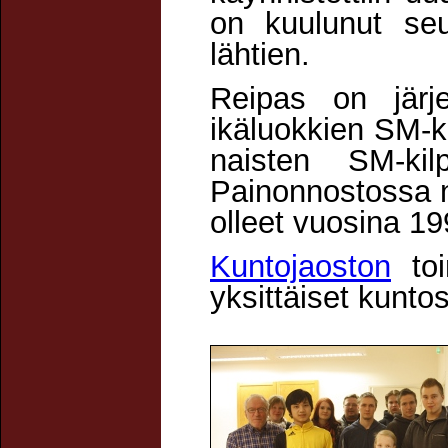
on kuulunut se
lähtien.
Reipas on järj
ikäluokkien SM-ki
naisten SM-ki
Painonnostossa n
olleet vuosina 19
Kuntojaoston
toi
yksittäiset kuntos