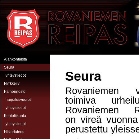
Hyppää pääsisältöön
Rovaniemen Reipas
Ajankohtaista
Seura
Seura
yhteystiedot
Nyrkkeily
Rovaniemen v
Painonnosto
toimiva urheil
harjoitusvuorot
Rovaniemen R
yhteystiedot
Kuntoliikunta
on vireä vuonn
yhteystiedot
perustettu yleiss
Historiateos