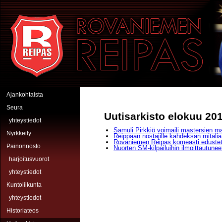
Hyppää pääsisältöön
Rovaniemen Reipas
Ajankohtaista
Seura
Uutisarkisto elokuu 20
yhteystiedot
Samuli Pirkkiö voimaili mastersien m
Nyrkkeily
Reippaan nostajille kahdeksan mitalia
Rovaniemen Reipas komeasti edustett
Painonnosto
Nuorten SM-kilpailuihin ilmoittautunee
harjoitusvuorot
yhteystiedot
Kuntoliikunta
yhteystiedot
Historiateos