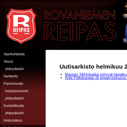
Hyppää pääsisältöön
Rovaniemen Reipas
Ajankohtaista
Seura
Uutisarkisto helmikuu 
yhteystiedot
Masters SM-kilpailut siirtyvät heinäku
Nyrkkeily
Antti Peltokangas oli ennätysiskussa 
Painonnosto
harjoitusvuorot
yhteystiedot
Kuntoliikunta
yhteystiedot
Historiateos