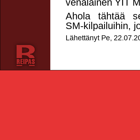
venäläinen YIT M
Ahola tähtää s
SM-kilpailuihin, j
Lähettänyt Pe, 22.07.2