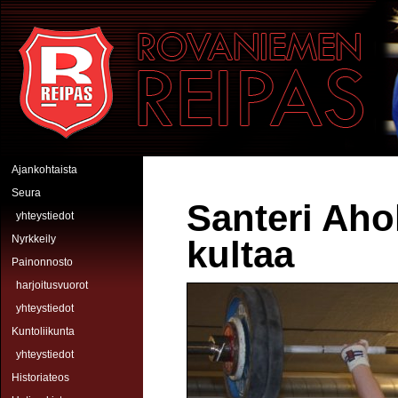
Hyppää pääsisältöön
Rovaniemen Reipas
Ajankohtaista
Seura
Santeri Aho
yhteystiedot
Nyrkkeily
kultaa
Painonnosto
harjoitusvuorot
yhteystiedot
Kuntoliikunta
yhteystiedot
Historiateos