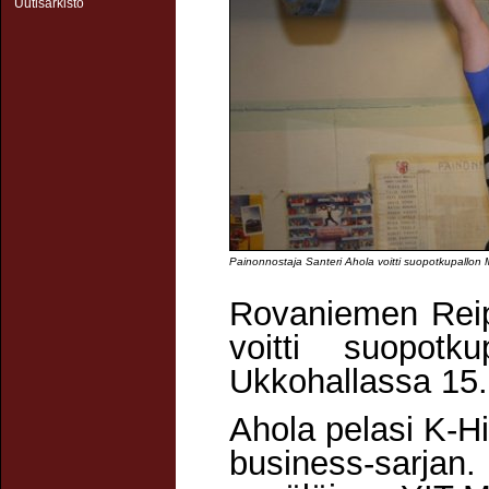
Uutisarkisto
Kuvateksti:
Painonnostaja Santeri Ahola voitti suopotkupallon 
Rovaniemen Reip
voitti suopotk
Ukkohallassa 15.
Ahola pelasi K-Hi
business-sarjan