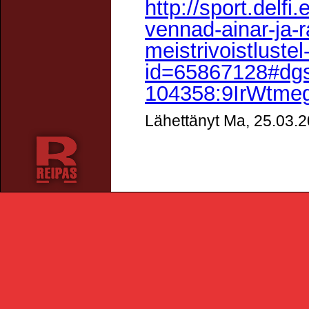
http://sport.delfi
vennad-ainar-ja-r
meistrivoistlustel
id=65867128#dg
104358:9IrWtm
Lähettänyt Ma, 25.03.2