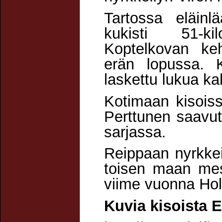
Tartossa eläinl
kukisti 51-ki
Koptelkovan keh
erän lopussa. K
laskettu lukua ka
Kotimaan kisois
Perttunen saavu
sarjassa.
Reippaan nyrkkei
toisen maan me
viime vuonna Hol
Kuvia kisoista E