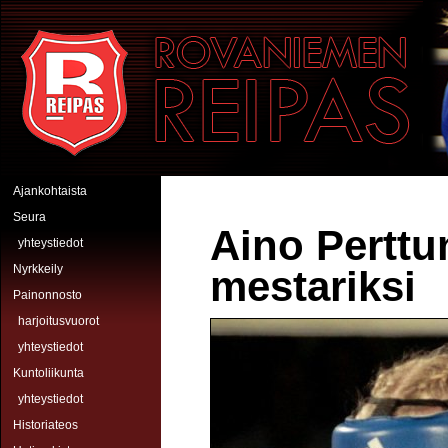
Hyppää pääsisältöön
Rovaniemen Reipas
Ajankohtaista
Seura
Aino Perttu
yhteystiedot
Nyrkkeily
mestariksi
Painonnosto
harjoitusvuorot
yhteystiedot
Kuntoliikunta
yhteystiedot
Historiateos