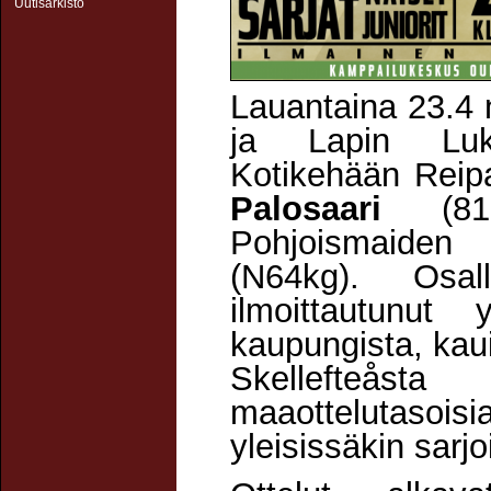
Uutisarkisto
Lauantaina 23.4
ja Lapin Luko
Kotikehään Rei
Palosaari
(8
Pohjoismai
(N64kg). Osa
ilmoittautunut
kaupungista, kau
Skellefteåst
maaottelutasoisia
yleisissäkin sarjo