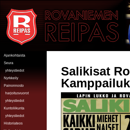
Hyppää pääsisältöön
Rovaniemen Reipas
Ajankohtaista
Seura
Salikisat R
yhteystiedot
Nyrkkeily
Kamppailuk
Painonnosto
harjoitusvuorot
yhteystiedot
Kuntoliikunta
yhteystiedot
Historiateos